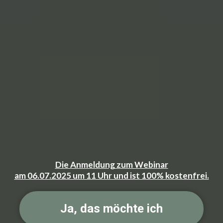
Haut, Stimmungsschwankungen, Blähbauch
und Heißhunger – erfahre, wie du diese
Symptome mit hormoneller Balance hinter dir
lässt und
von alleine Gewicht verlierst
.
Mehr Erfolg durch mehr Energie
- gewinne
endlich die Energie und Lebensfreude zurück,
die Du verdienst – basierend auf neuesten
wissenschaftlichen Erkenntnissen,
die Dein
Leben verändern werden!
Die Anmeldung zum Webinar
am 06.07.2025 um 11 Uhr und ist 100% kostenfrei.
Ja, das möchte ich