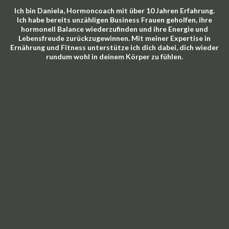
Ich bin Daniela, Hormoncoach mit über 10 Jahren Erfahrung.
Ich habe bereits unzähligen Business Frauen geholfen, ihre
hormonell Balance wiederzufinden und ihre Energie und
Lebensfreude zurückzugewinnen. Mit meiner Expertise in
Ernährung und Fitness unterstütze ich dich dabei, dich wieder
rundum wohl in deinem Körper zu fühlen.
Finde heraus, was 95% aller Frauen falsch
machen
- Das hormonelle Gleichgewicht ist die
Basis um abnehmen zu können. Erfahre wie du
dein
Wunschgewicht
erreichst – sage Low
Carb, Fasten, Keto und dem Jo-Jo-Effekt
Lebewohl und entdecke, wie du auch ohne ein
5-Tage Sportprogramm
mit
ganzheitlichen Methoden
und nachhaltig
abnehmen kannst.
Beende endlich das Leiden
- PMS, schlechte