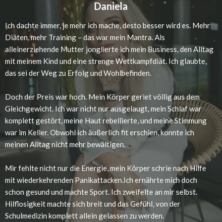
Daniela
Ich dachte immer, je mehr ich mache, desto besser wird es. Mehr
Diäten, mehr Training – das war mein Mantra. Als
alleinerziehende Mutter jonglierte ich mein Business, den Alltag
mit meinem Kind und eine strenge Wettkampfdiät. Ich glaubte,
das sei der Weg zu Erfolg und Wohlbefinden.
Doch der Preis war hoch. Mein Körper geriet völlig aus dem
Gleichgewicht. Ich war nicht nur ausgelaugt, mein Schlaf war
komplett gestört, meine Haut rebellierte, und meine Stimmung
war im Keller. Obwohl ich äußerlich fit erschien, konnte ich
meinen Alltag nicht mehr bewältigen.
Mir fehlte nicht nur die Energie, mein Körper schrie nach Hilfe
mit wiederkehrenden Panikattacken.Ich ernährte mich doch
schon gesund und machte Sport. Ich zweifelte an mir selbst.
Hilflosigkeit machte sich breit und das Gefühl, von der
Schulmedizin komplett allein gelassen zu werden.